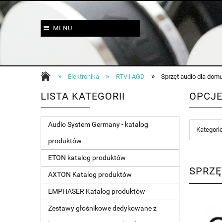
MENU
»
»
»
Elektronika
RTV i AGD
Sprzęt audio dla dom
LISTA KATEGORII
OPCJE
Audio System Germany - katalog
Kategori
produktów
ETON katalog produktów
SPRZĘ
AXTON Katalog produktów
EMPHASER Katalog produktów
Zestawy głośnikowe dedykowane z