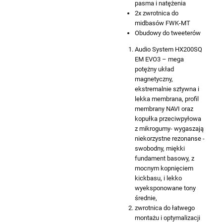
pasma i natężenia
2x zwrotnica do
midbasów FWK-MT
Obudowy do tweeterów
Audio System HX200SQ
EM EVO3 – mega
potężny układ
magnetyczny,
ekstremalnie sztywna i
lekka membrana, profil
membrany NAVI oraz
kopułka przeciwpyłowa
z mikrogumy- wygaszają
niekorzystne rezonanse -
swobodny, miękki
fundament basowy, z
mocnym kopnięciem
kickbasu, i lekko
wyeksponowane tony
średnie,
zwrotnica do łatwego
montażu i optymalizacji