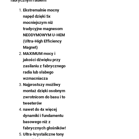
fabrycznym radiem!
Ekstremalnie mocny
napęd dzięki 5x
mocniejszym niż
tradycyjne magnesom
NEODYMOWYM U-HEM
(Ultra-High Efficiency
Magnet)
MAXIMUM mocy i
jakości dźwięku przy
zasilaniu z fabrycznego
radia lub słabego
wzmacniacza
Najprostszy możliwy
montaż dzięki osobnym
zwrotnicom do basu i to
tweeterów
nawet do 4x więcej
dynamiki i fundamentu
basowego niż z
fabrycznych głośników!
Ultra-krystaliczne tony