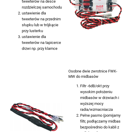
tweeterów na desce
rozdzielczej samochodu
ustawienie dla
tweeterów na przednim
słupku lub w trójkącie
przy lusterku
ustawienie dla
tweeterów na tapicerce
drzwi np. przy klamce
Osobne dwie zwrotnice FWK-
MW do midbasów
Filtr -6dB/okt przy
wysokim położeniu
midbasów w drzwiach i
wyższej mocy
radia/wzmacniacza
Pełne pasmo (pomijamy
filtr, podłączamy midbas
bezpośrednio do kabli z