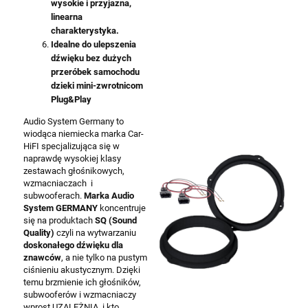
wysokie i przyjazna,
linearna
charakterystyka.
Idealne do ulepszenia
dźwięku bez dużych
przeróbek samochodu
dzieki mini-zwrotnicom
Plug&Play
Audio System Germany to
wiodąca niemiecka marka Car-
HiFI specjalizująca się w
naprawdę wysokiej klasy
zestawach głośnikowych,
wzmacniaczach i
subwooferach.
Marka Audio
System GERMANY
koncentruje
się na produktach
SQ (Sound
Quality)
czyli na wytwarzaniu
doskonałego dźwięku dla
znawców
, a nie tylko na pustym
ciśnieniu akustycznym. Dzięki
temu brzmienie ich głośników,
subwooferów i wzmacniaczy
wprost UZALEŻNIA, i kto