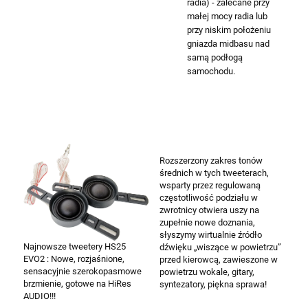
radia) - zalecane przy
małej mocy radia lub
przy niskim położeniu
gniazda midbasu nad
samą podłogą
samochodu.
Rozszerzony zakres tonów
średnich w tych tweeterach,
wsparty przez regulowaną
częstotliwość podziału w
zwrotnicy otwiera uszy na
zupełnie nowe doznania,
słyszymy wirtualnie źródło
Najnowsze tweetery HS25
dźwięku „wiszące w powietrzu”
EVO2 : Nowe, rozjaśnione,
przed kierowcą, zawieszone w
sensacyjnie szerokopasmowe
powietrzu wokale, gitary,
brzmienie, gotowe na HiRes
syntezatory, piękna sprawa!
AUDIO!!!