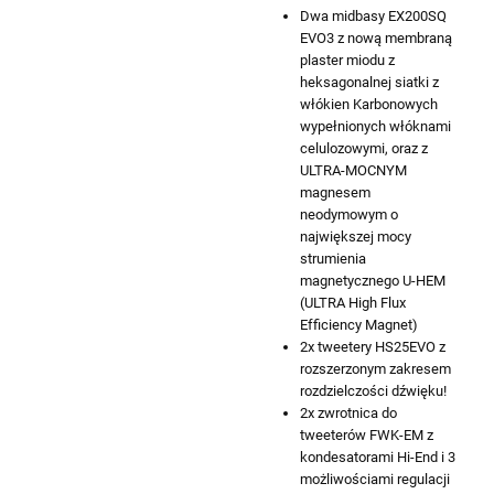
Dwa midbasy EX200SQ
EVO3 z nową membraną
plaster miodu z
heksagonalnej siatki z
włókien Karbonowych
wypełnionych włóknami
celulozowymi, oraz z
ULTRA-MOCNYM
magnesem
neodymowym o
największej mocy
strumienia
magnetycznego U-HEM
(ULTRA High Flux
Efficiency Magnet)
2x tweetery HS25EVO z
rozszerzonym zakresem
rozdzielczości dźwięku!
2x zwrotnica do
tweeterów FWK-EM z
kondesatorami Hi-End i 3
możliwościami regulacji