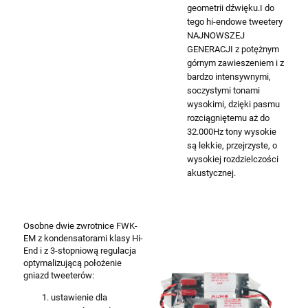
geometrii dźwięku.I do
tego hi-endowe tweetery
NAJNOWSZEJ
GENERACJI z potężnym
górnym zawieszeniem i z
bardzo intensywnymi,
soczystymi tonami
wysokimi, dzięki pasmu
rozciągniętemu aż do
32.000Hz tony wysokie
są lekkie, przejrzyste, o
wysokiej rozdzielczości
akustycznej.
Osobne dwie zwrotnice FWK-
EM z kondensatorami klasy Hi-
End i z 3-stopniową regulacja
optymalizującą położenie
gniazd tweeterów:
ustawienie dla