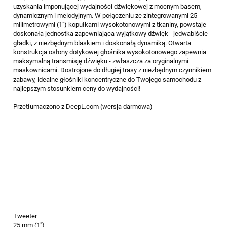
uzyskania imponującej wydajności dźwiękowej z mocnym basem,
dynamicznym i melodyjnym. W połączeniu ze zintegrowanymi 25-
milimetrowymi (1") kopułkami wysokotonowymi z tkaniny, powstaje
doskonała jednostka zapewniająca wyjątkowy dźwięk - jedwabiście
gładki, z niezbędnym blaskiem i doskonałą dynamiką. Otwarta
konstrukcja osłony dotykowej głośnika wysokotonowego zapewnia
maksymalną transmisję dźwięku - zwłaszcza za oryginalnymi
maskownicami. Dostrojone do długiej trasy z niezbędnym czynnikiem
zabawy, idealne głośniki koncentryczne do Twojego samochodu z
najlepszym stosunkiem ceny do wydajności!
Przetłumaczono z DeepL.com (wersja darmowa)
Tweeter
25 mm (1")