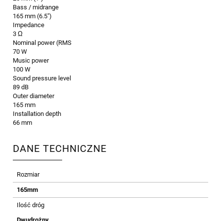
Bass / midrange
165 mm (6.5")
Impedance
3 Ω
Nominal power (RMS
70 W
Music power
100 W
Sound pressure level
89 dB
Outer diameter
165 mm
Installation depth
66 mm
DANE TECHNICZNE
Rozmiar
165mm
Ilość dróg
Dwudrożny