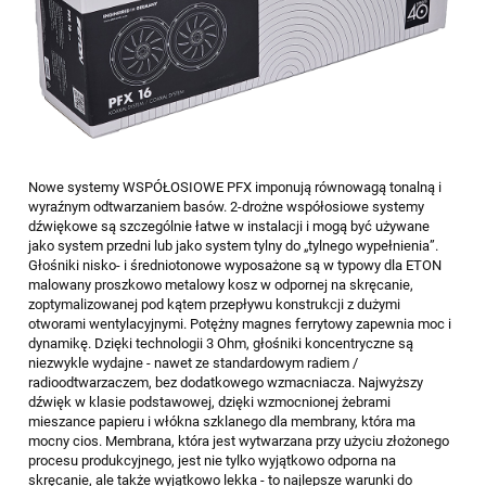
Nowe systemy WSPÓŁOSIOWE PFX imponują równowagą tonalną i
wyraźnym odtwarzaniem basów. 2-drożne współosiowe systemy
dźwiękowe są szczególnie łatwe w instalacji i mogą być używane
jako system przedni lub jako system tylny do „tylnego wypełnienia”.
Głośniki nisko- i średniotonowe wyposażone są w typowy dla ETON
malowany proszkowo metalowy kosz w odpornej na skręcanie,
zoptymalizowanej pod kątem przepływu konstrukcji z dużymi
otworami wentylacyjnymi. Potężny magnes ferrytowy zapewnia moc i
dynamikę. Dzięki technologii 3 Ohm, głośniki koncentryczne są
niezwykle wydajne - nawet ze standardowym radiem /
radioodtwarzaczem, bez dodatkowego wzmacniacza. Najwyższy
dźwięk w klasie podstawowej, dzięki wzmocnionej żebrami
mieszance papieru i włókna szklanego dla membrany, która ma
mocny cios. Membrana, która jest wytwarzana przy użyciu złożonego
procesu produkcyjnego, jest nie tylko wyjątkowo odporna na
skręcanie, ale także wyjątkowo lekka - to najlepsze warunki do