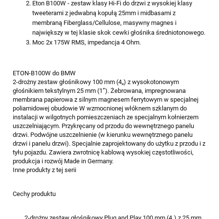
Eton B100W - zestaw klasy Hi-Fi do drzwi z wysokiej klasy
tweeterami z jedwabną kopułą 25mm i midbasami z
membraną Fiberglass/Cellulose, masywny magnes i
największy w tej klasie skok cewki głośnika średniotonowego.
Moc 2x 175W RMS, impedancja 4 Ohm.
ETON-B100W do BMW
2-drożny zestaw głośnikowy 100 mm (4„) z wysokotonowym
głośnikiem tekstylnym 25 mm (1”). Żebrowana, impregnowana
membrana papierowa z silnym magnesem ferrytowym w specjalnej
poliamidowej obudowie W wzmocnionej włóknem szklanym do
instalacji w wilgotnych pomieszczeniach ze specjalnym kołnierzem
uszczelniającym. Przykręcany od przodu do wewnętrznego panelu
drzwi. Podwójne uszczelnienie (w kierunku wewnętrznego panelu
drzwi i panelu drzwi). Specjalnie zaprojektowany do użytku z przodu i z
tyłu pojazdu. Zawiera zwrotnicę kablową wysokiej częstotliwości,
produkcja i rozwój Made in Germany.
Inne produkty z tej serii
Cechy produktu
2-drożny zestaw głośnikowy Plug and Play 100 mm (4„) z 25 mm