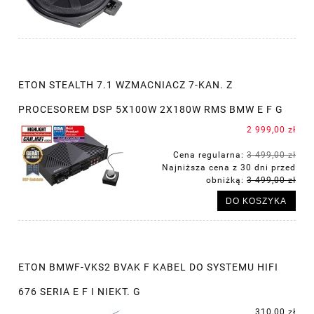
ETON STEALTH 7.1 WZMACNIACZ 7-KAN. Z
PROCESOREM DSP 5X100W 2X180W RMS BMW E F G
2 999,00 zł
Cena regularna:
3 499,00 zł
Najniższa cena z 30 dni przed
obniżką:
3 499,00 zł
DO KOSZYKA
ETON BMWF-VKS2 BVAK F KABEL DO SYSTEMU HIFI
676 SERIA E F I NIEKT. G
310,00 zł