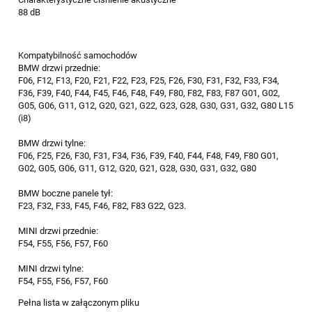
88 dB
Kompatybilność samochodów
BMW drzwi przednie:
F06, F12, F13, F20, F21, F22, F23, F25, F26, F30, F31, F32, F33, F34,
F36, F39, F40, F44, F45, F46, F48, F49, F80, F82, F83, F87 G01, G02,
G05, G06, G11, G12, G20, G21, G22, G23, G28, G30, G31, G32, G80 L15
(i8)
BMW drzwi tylne:
F06, F25, F26, F30, F31, F34, F36, F39, F40, F44, F48, F49, F80 G01,
G02, G05, G06, G11, G12, G20, G21, G28, G30, G31, G32, G80
BMW boczne panele tył:
F23, F32, F33, F45, F46, F82, F83 G22, G23.
MINI drzwi przednie:
F54, F55, F56, F57, F60
MINI drzwi tylne:
F54, F55, F56, F57, F60
Pełna lista w załączonym pliku