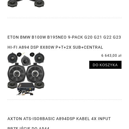
ETON BMW B100W B195NEO 9-PACK G20 G21 G22 G23
HI-FI A894 DSP 8X80W P+T+2X SUB+CENTRAL
6 643,00 zł
DO KOSZYKA
AXTON ATS-ISO8BASIC A894DSP KABEL 4X INPUT
PRZEJŚCIE DO A544