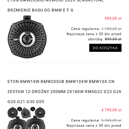
ETON BMW20SUB NOWOŚĆ 2026 SENSACYJNE
BRZMIENIE BASU DO BMW E F G
900,00 zł
Cena regularna:
1 100,00 zł
Najniższa cena z 30 dni przed
obniżką:
899,00 zł
DO KOSZYKA
ETON BMW10W BMW20SUB BMW10XW BMW10X CN
ZESTAW 12-DROŻNY 200MM 2X180W RMSG22 G23 G26
G20 G21 G30 G05
4 795,00 zł
Cena regularna:
5 245,00 zł
Najniższa cena z 30 dni przed