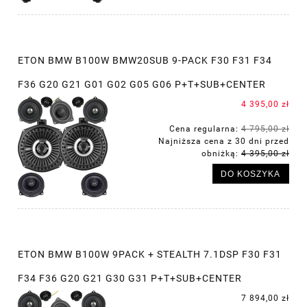
ETON BMW B100W BMW20SUB 9-PACK F30 F31 F34
F36 G20 G21 G01 G02 G05 G06 P+T+SUB+CENTER
4 395,00 zł
Cena regularna:
4 795,00 zł
Najniższa cena z 30 dni przed
obniżką:
4 395,00 zł
DO KOSZYKA
ETON BMW B100W 9PACK + STEALTH 7.1DSP F30 F31
F34 F36 G20 G21 G30 G31 P+T+SUB+CENTER
7 894,00 zł