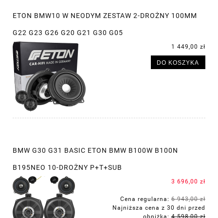
ETON BMW10 W NEODYM ZESTAW 2-DROŻNY 100MM
G22 G23 G26 G20 G21 G30 G05
1 449,00 zł
DO KOSZYKA
BMW G30 G31 BASIC ETON BMW B100W B100N
B195NEO 10-DROŻNY P+T+SUB
3 696,00 zł
Cena regularna:
6 943,00 zł
Najniższa cena z 30 dni przed
obniżką:
4 598,00 zł