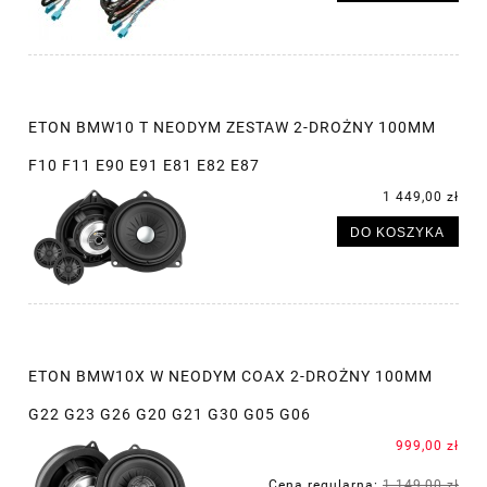
ETON BMW10 T NEODYM ZESTAW 2-DROŻNY 100MM
F10 F11 E90 E91 E81 E82 E87
1 449,00 zł
DO KOSZYKA
ETON BMW10X W NEODYM COAX 2-DROŻNY 100MM
G22 G23 G26 G20 G21 G30 G05 G06
999,00 zł
Cena regularna:
1 149,00 zł