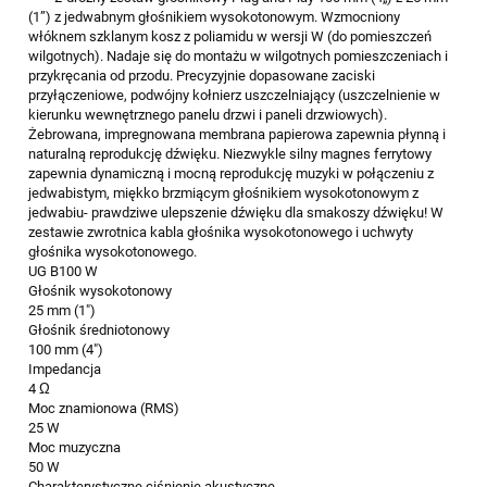
(1”) z jedwabnym głośnikiem wysokotonowym. Wzmocniony
włóknem szklanym kosz z poliamidu w wersji W (do pomieszczeń
wilgotnych). Nadaje się do montażu w wilgotnych pomieszczeniach i
przykręcania od przodu. Precyzyjnie dopasowane zaciski
przyłączeniowe, podwójny kołnierz uszczelniający (uszczelnienie w
kierunku wewnętrznego panelu drzwi i paneli drzwiowych).
Żebrowana, impregnowana membrana papierowa zapewnia płynną i
naturalną reprodukcję dźwięku. Niezwykle silny magnes ferrytowy
zapewnia dynamiczną i mocną reprodukcję muzyki w połączeniu z
jedwabistym, miękko brzmiącym głośnikiem wysokotonowym z
jedwabiu- prawdziwe ulepszenie dźwięku dla smakoszy dźwięku! W
zestawie zwrotnica kabla głośnika wysokotonowego i uchwyty
głośnika wysokotonowego.
UG B100 W
Głośnik wysokotonowy
25 mm (1")
Głośnik średniotonowy
100 mm (4")
Impedancja
4 Ω
Moc znamionowa (RMS)
25 W
Moc muzyczna
50 W
Charakterystyczne ciśnienie akustyczne