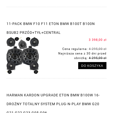
11-PACK BMW F10 F11 ETON BMW B100T B100N
BSUB2 PRZÓD+TYŁ+CENTRAL
3 398,00 zł
Cena regularna:
4 295,00 zł
Najniższa cena z 30 dni przed
obniżką:
4 295,00 zł
DO KOSZYKA
HARMAN KARDON UPGRADE ETON BMW B100W 16-
DROŻNY TOTALNY SYSTEM PLUG-N-PLAY BMW G20
G21 G22 G23 G05 G06