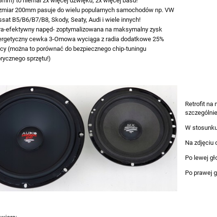
mm) to niemal 2x więcej dźwięku, 2x więcej basu!
zmiar 200mm pasuje do wielu popularnych samochodów np. VW
sat B5/B6/B7/B8, Skody, Seaty, Audi i wiele innych!
tra-efektywny napęd- zoptymalizowana na maksymalny zysk
ergetyczny cewka 3-Omowa wyciąga z radia dodatkowe 25%
cy (można to porównać do bezpiecznego chip-tuningu
rycznego sprzętu!)
Retrofit na
szczególnie
W stosunku
Na zdjęciu
Po lewej g
Po prawej 