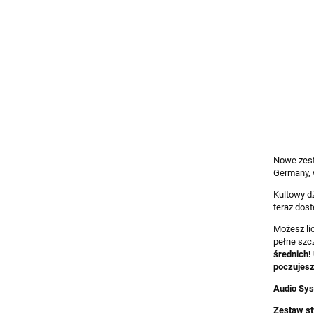
Nowe zest
Germany, 
Kultowy d
teraz dos
Możesz li
pełne szc
średnich
poczujesz
Audio Sy
Zestaw s