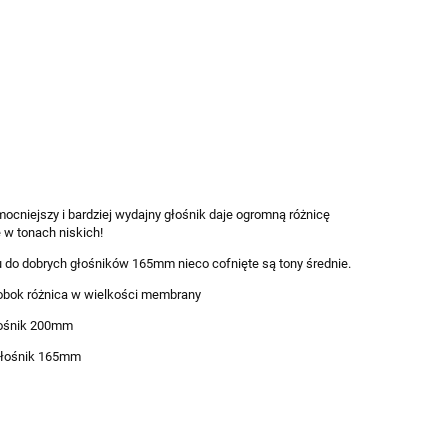
 mocniejszy i bardziej wydajny głośnik daje ogromną różnicę
 w tonach niskich!
 do dobrych głośników 165mm nieco cofnięte są tony średnie.
 obok różnica w wielkości membrany
łośnik 200mm
głośnik 165mm