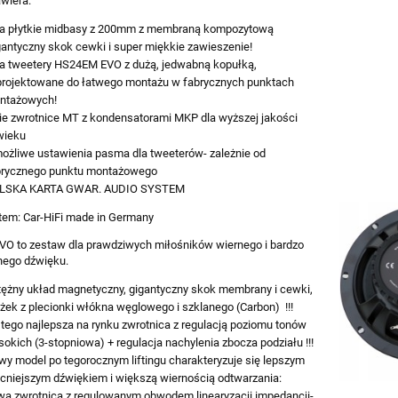
wiera:
a płytkie midbasy z 200mm z membraną kompozytową
antyczny skok cewki i super miękkie zawieszenie!
a tweetery HS24EM EVO z dużą, jedwabną kopułką,
projektowane do łatwego montażu w fabrycznych punktach
ntażowych!
ie zwrotnice MT z kondensatorami MKP dla wyższej jakości
wieku
ożliwe ustawienia pasma dla tweeterów- zależnie od
brycznego punktu montażowego
LSKA KARTA GWAR. AUDIO SYSTEM
tem: Car-HiFi made in Germany
O to zestaw dla prawdziwych miłośników wiernego i bardzo
ego dźwięku.
tężny układ magnetyczny, gigantyczny skok membrany i cewki,
żek z plecionki włókna węglowego i szklanego (Carbon) !!!
tego najlepsza na rynku zwrotnica z regulacją poziomu tonów
okich (3-stopniowa) + regulacja nachylenia zbocza podziału !!!
y model po tegorocznym liftingu charakteryzuje się lepszym
cniejszym dźwiękiem i większą wiernością odtwarzania:
wa zwrotnica z regulowanym obwodem linearyzacji impedancji-