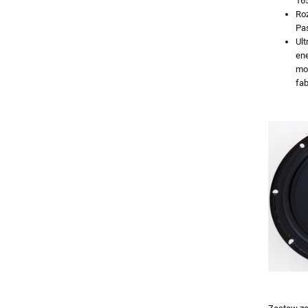
165
Ro
Pas
Ul
en
mo
fab