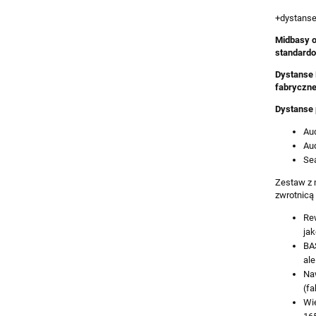
+dystanse
Midbasy o
standard
Dystanse 
fabryczne
Dystanse 
Aud
Aud
Sea
Zestaw z 
zwrotnicą
Rew
jak
BA
ale
Naw
(fa
Wi