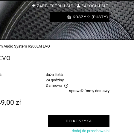
ZAREJESTRUJ SIĘ
ZALOGUJ SIĘ
KOSZYK:
(PUSTY)
cm Audio System R200EM EVO
 EVO
ć:
duża ilość
:
24 godziny
Darmowa
sprawdź formy dostawy
ie zawiera ewentualnych kosztów
9,00 zł
ci
.
DO KOSZYKA
dodaj do przechowalni