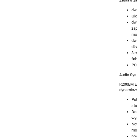
Zestaw za
dw
Gig
dw
za
mo
dw
dź
3 m
fa
PO
Audio Sys
R200EM EV
dynamiczn
Po
sto
Do 
wys
Now
mo
no