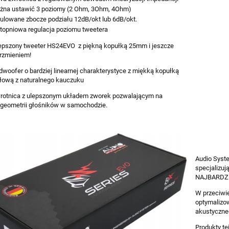
żna ustawić 3 poziomy (2 Ohm, 3Ohm, 4Ohm)
ulowane zbocze podziału 12dB/okt lub 6dB/okt.
stopniowa regulacja poziomu tweetera
lepszony tweeter HS24EVO z piękną kopułką 25mm i jeszcze
rzmieniem!
dwoofer o bardziej linearnej charakterystyce z miękką kopułką
łową z naturalnego kauczuku
rotnica z ulepszonym układem zworek pozwalającym na
ę geometrii głośników w samochodzie.
Audio Syste
specjalizuj
NAJBARDZI
W przeciwi
optymalizo
akustyczne
Produkty te