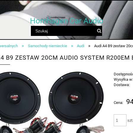
Hornhagen Car Audio
»
»
»
wersalnych
Samochody niemieckie
Audi
Audi A4 B9 zestaw 20
A4 B9 ZESTAW 20CM AUDIO SYSTEM R200EM
Dostępnoś
Wysyłka w
Dostawa:
Cena n
94
Cena:
płatnoś
szt