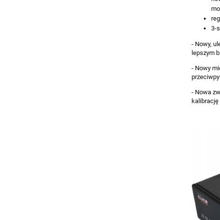
mo
reg
3-
- Nowy, u
lepszym b
- Nowy mi
przeciwpy
- Nowa zw
kalibracj