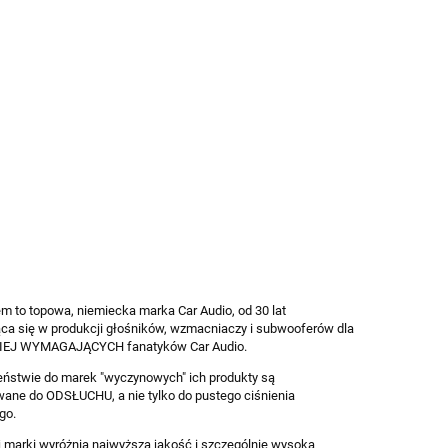
m to topowa, niemiecka marka Car Audio, od 30 lat
ąca się w produkcji głośników, wzmacniaczy i subwooferów dla
EJ WYMAGAJĄCYCH fanatyków Car Audio.
eństwie do marek "wyczynowych" ich produkty są
wane do ODSŁUCHU, a nie tylko do pustego ciśnienia
go.
j marki wyróżnia najwyższa jakość i szczególnie wysoka