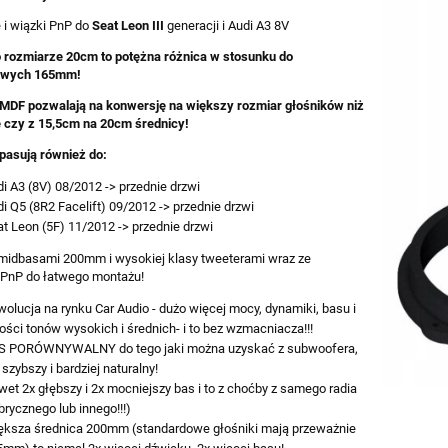
 i wiązki PnP do
Seat Leon III
generacji i Audi A3 8V
 rozmiarze 20cm to potężna różnica w stosunku do
owych 165mm!
MDF pozwalają na konwersję na większy rozmiar głośników niż
 czy z 15,5cm na 20cm średnicy!
pasują również do:
i A3 (8V) 08/2012 -> przednie drzwi
i Q5 (8R2 Facelift) 09/2012 -> przednie drzwi
t Leon (5F) 11/2012 -> przednie drzwi
midbasami 200mm i wysokiej klasy tweeterami wraz ze
 PnP do łatwego montażu!
olucja na rynku Car Audio - dużo więcej mocy, dynamiki, basu i
ości tonów wysokich i średnich- i to bez wzmacniacza!!!
S PORÓWNYWALNY do tego jaki można uzyskać z subwoofera,
 szybszy i bardziej naturalny!
et 2x głębszy i 2x mocniejszy bas i to z choćby z samego radia
brycznego lub innego!!!)
ększa średnica 200mm (standardowe głośniki mają przeważnie