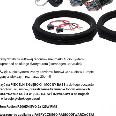
awy 2x 20cm kultowej renomowanej marki Audio System
wprost od polskiego dystrybutora (Hornhagen Car Audio)
źwięk Audio System, znany każdemu fanowi Car Audio w Europie,
tępny z większym rozmiarze 20cm!!!
czyć na
PIEKIELNIE GŁĘBOKI I MOCNY BASS
a do tego soczyste,
zegółów i niuansów,
przestrzenne brzmienie tonów wysokich i
! USŁYSZYSZ DUŻO WIĘCEJ BARW i DŹWIĘKÓW, a na nogach
 wibrację głębokiego basu!
stem Radion R200EM EVO 2x125W RMS
tworzony do zasilania z FABRYCZNEGO RADIOODTWARZACZA!